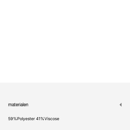
Voeg
product
toe
materialen
aan
winkelwagen
59%Polyester 41%Viscose